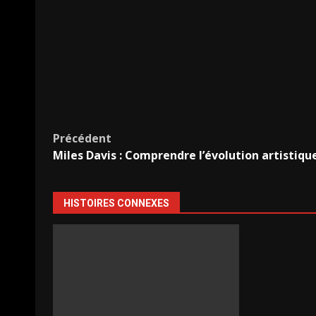
Navigation
Précédent
Miles Davis : Comprendre l’évolution artistiqu
d’article
HISTOIRES CONNEXES