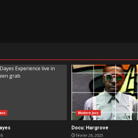
azz
Modern Jazz
ayes
Docu: Hargrove
26
février 26, 2025