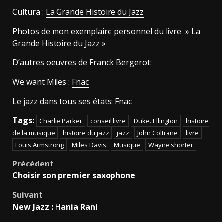
Cultura :
La Grande Histoire du Jazz
Photos de mon exemplaire personnel du livre » La
Grande Histoire du Jazz »
D’autres oeuvres de Franck Bergerot:
We want Miles :
Fnac
Le jazz dans tous ses états:
Fnac
Tags:
Charlie Parker
conseil livre
Duke. Ellington
histoire
de la musique
histoire du jazz
jazz
John Coltrane
livre
Louis Armstrong
Miles Davis
Musique
Wayne shorter
Navigation
Précédent
Choisir son premier saxophone
d’article
Suivant
New Jazz : Hania Rani