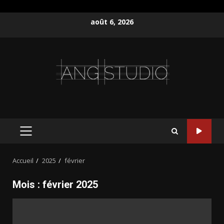
Aller
août 6, 2026
au
contenu
MENU
PRINCIPAL
Accueil
2025
février
Mois :
février 2025