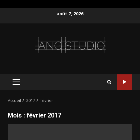
Aller
août 7, 2026
au
contenu
MENU
PRINCIPAL
Accueil
2017
février
Mois :
février 2017