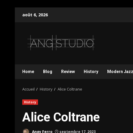
Aller
août 6, 2026
au
contenu
Home
Blog
Review
History
Modern Jaz
Accueil
History
Alice Coltrane
History
Alice Coltrane
Angy Ferro
septembre 17, 2023