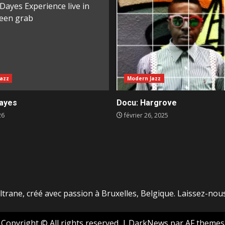
azz
Modern Jazz
ayes
Docu: Hargrove
26
février 26, 2025
ltrane, créé avec passion à Bruxelles, Belgique. Laissez-nous
Copyright © All rights reserved.
|
DarkNews
par AF themes