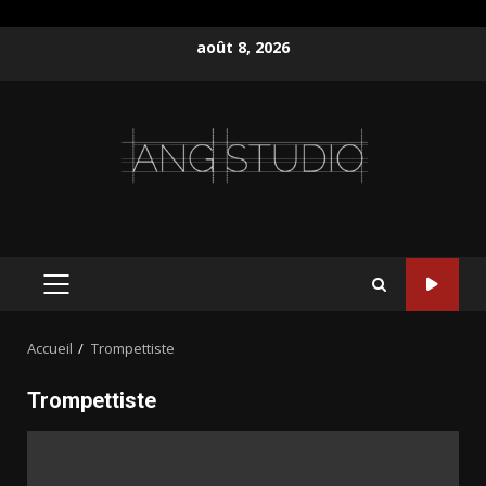
Aller
août 8, 2026
au
contenu
MENU
PRINCIPAL
Accueil
Trompettiste
Trompettiste