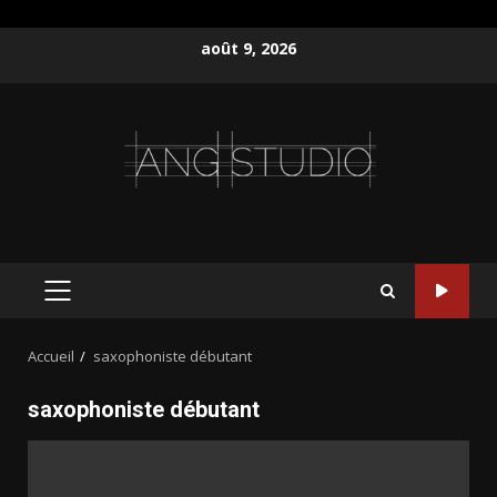
Aller
août 9, 2026
au
contenu
MENU
PRINCIPAL
Accueil
saxophoniste débutant
saxophoniste débutant