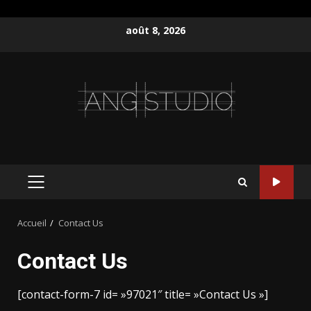
Aller
août 8, 2026
au
contenu
MENU
PRINCIPAL
Accueil
Contact Us
Contact Us
[contact-form-7 id= »97021″ title= »Contact Us »]