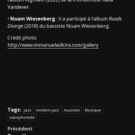
Vandever.
•
Noam Wiesenberg
: Il a participé à l’album
Roads
Diverge
(2018) du bassiste Noam Wiesenberg.
Crédit photo:
http://www.immanuelwilkins.com/gallery
Tags:
jazz
modern jazz
musicien
Musique
saxophoniste
Navigation
Précédent