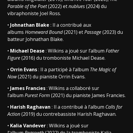
Parable of the Poet
(2022) et
nublues
(2024) du
vibraphoniste Joel Ross.
•
Johnathan Blake
: Il a contribué aux
albums
Homeward Bound
(2021) et
Passage
(2023) du
batteur Johnathan Blake.
•
Michael Dease
: Wilkins a joué sur l’album
Father
Figure
(2016) du tromboniste Michael Dease.
•
Orrin Evans
: Il a participé à l’album
The Magic of
Now
(2021) du pianiste Orrin Evans.
•
James Francies
: Wilkins a collaboré sur
l’album
Purest Form
(2021) du pianiste James Francies.
•
Harish Raghavan
: Il a contribué à l’album
Calls for
Action
(2019) du contrebassiste Harish Raghavan.
•
Kalia Vandever
: Wilkins a joué sur
l’album
Regrowth
(2022) de la tromboniste Kalia