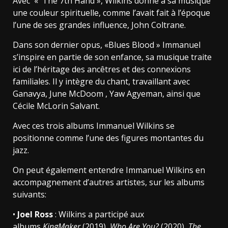
Avec « The 7th Hand », Wilkins donne à sa musique
une couleur spirituelle, comme l’avait fait à l’époque
l’une de ses grandes influence, John Coltrane.
Dans son dernier opus, «Blues Blood » Immanuel
s’inspire en partie de son enfance, sa musique traite
ici de l’héritage des ancêtres et des connexions
familiales. Il y intègre du chant, travaillant avec
Ganavya, June McDoom , Yaw Agyeman, ainsi que
Cécile McLorin Salvant.
Avec ces trois albums Immanuel Wilkins se
positionne comme l’une des figures montantes du
jazz.
On peut également entendre Immanuel Wilkins en
accompagnement d’autres artistes, sur les albums
suivants:
•
Joel Ross
: Wilkins a participé aux
albums
KingMaker
(2019),
Who Are You?
(2020),
The