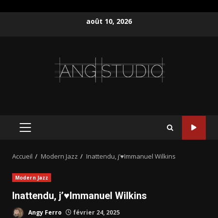
Aller
août 10, 2026
au
contenu
MENU
PRINCIPAL
Accueil
Modern Jazz
Inattendu, j’♥️Immanuel Wilkins
Modern Jazz
Inattendu, j’♥️Immanuel Wilkins
Angy Ferro
février 24, 2025